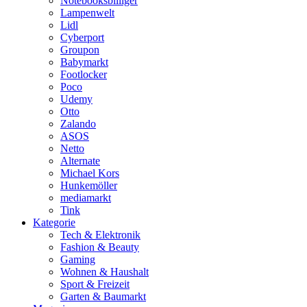
Notebooksbilliger
Lampenwelt
Lidl
Cyberport
Groupon
Babymarkt
Footlocker
Poco
Udemy
Otto
Zalando
ASOS
Netto
Alternate
Michael Kors
Hunkemöller
mediamarkt
Tink
Kategorie
Tech & Elektronik
Fashion & Beauty
Gaming
Wohnen & Haushalt
Sport & Freizeit
Garten & Baumarkt