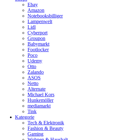
Ebay
Amazon
Notebooksbilliger
Lampenwelt
Lidl
Cyberport
Groupon
Babymarkt
Footlocker
Poco
Udemy
Otto
Zalando
ASOS
Netto
Alternate
Michael Kors
Hunkemöller
mediamarkt
Tink
Kategorie
Tech & Elektronik
Fashion & Beauty
Gaming
Wohnen & Haushalt