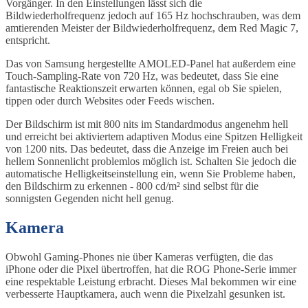
Vorgänger. In den Einstellungen lässt sich die
Bildwiederholfrequenz jedoch auf 165 Hz hochschrauben, was dem
amtierenden Meister der Bildwiederholfrequenz, dem Red Magic 7,
entspricht.
Das von Samsung hergestellte AMOLED-Panel hat außerdem eine
Touch-Sampling-Rate von 720 Hz, was bedeutet, dass Sie eine
fantastische Reaktionszeit erwarten können, egal ob Sie spielen,
tippen oder durch Websites oder Feeds wischen.
Der Bildschirm ist mit 800 nits im Standardmodus angenehm hell
und erreicht bei aktiviertem adaptiven Modus eine Spitzen Helligkeit
von 1200 nits. Das bedeutet, dass die Anzeige im Freien auch bei
hellem Sonnenlicht problemlos möglich ist. Schalten Sie jedoch die
automatische Helligkeitseinstellung ein, wenn Sie Probleme haben,
den Bildschirm zu erkennen - 800 cd/m² sind selbst für die
sonnigsten Gegenden nicht hell genug.
Kamera
Obwohl Gaming-Phones nie über Kameras verfügten, die das
iPhone oder die Pixel übertroffen, hat die ROG Phone-Serie immer
eine respektable Leistung erbracht. Dieses Mal bekommen wir eine
verbesserte Hauptkamera, auch wenn die Pixelzahl gesunken ist.