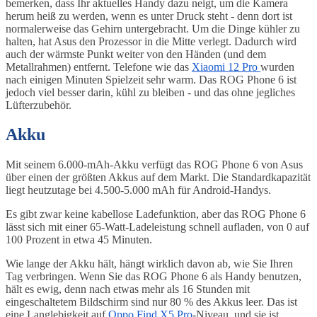
bemerken, dass Ihr aktuelles Handy dazu neigt, um die Kamera
herum heiß zu werden, wenn es unter Druck steht - denn dort ist
normalerweise das Gehirn untergebracht. Um die Dinge kühler zu
halten, hat Asus den Prozessor in die Mitte verlegt. Dadurch wird
auch der wärmste Punkt weiter von den Händen (und dem
Metallrahmen) entfernt. Telefone wie das
Xiaomi 12 Pro
wurden
nach einigen Minuten Spielzeit sehr warm. Das ROG Phone 6 ist
jedoch viel besser darin, kühl zu bleiben - und das ohne jegliches
Lüfterzubehör.
Akku
Mit seinem 6.000-mAh-Akku verfügt das ROG Phone 6 von Asus
über einen der größten Akkus auf dem Markt. Die Standardkapazität
liegt heutzutage bei 4.500-5.000 mAh für Android-Handys.
Es gibt zwar keine kabellose Ladefunktion, aber das ROG Phone 6
lässt sich mit einer 65-Watt-Ladeleistung schnell aufladen, von 0 auf
100 Prozent in etwa 45 Minuten.
Wie lange der Akku hält, hängt wirklich davon ab, wie Sie Ihren
Tag verbringen. Wenn Sie das ROG Phone 6 als Handy benutzen,
hält es ewig, denn nach etwas mehr als 16 Stunden mit
eingeschaltetem Bildschirm sind nur 80 % des Akkus leer. Das ist
eine Langlebigkeit auf
Oppo Find X5 Pro
-Niveau, und sie ist