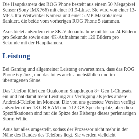
Die Hauptkamera des ROG Phone besteht aus einem 50-Megapixel-
Sensor (Sony IMX766) mit einer f/1.9-Linse. Sie wird von einer 13-
MP-Ultra Weitwinkel Kamera und einer 5-MP-Makrokamera
flankiert, die beide vom vorherigen ROG Phone 5 stammen.
Asus bietet außerdem eine 8K-Videoaufnahme mit bis zu 24 Bildern
pro Sekunde sowie eine 4K-Aufnahme mit 120 Bildern pro
Sekunde mit der Hauptkamera.
Leistung
Bei Gaming und allgemeiner Leistung erwartet man, dass das ROG
Phone 6 glänzt, und das tut es auch - buchstäblich und im
übertragenen Sinne.
Das Telefon führt den Qualcomm Snapdragon 8+ Gen 1-Chipsatz
ein und hat damit mehr Leistung zur Verfügung als jedes andere
Android-Telefon im Moment. Die von uns getestete Version verfügt
außerdem über 18 GB RAM und 512 GB Speicherplatz, aber diese
Spezifikationen sind nur die Spitze des Eisbergs dieses perlenartigen
Storm White.
Asus hat alles umgestellt, sodass der Prozessor nicht mehr in der
Nähe des Randes des Telefons liegt. Sie werden vielleicht