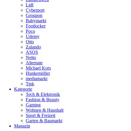
Lidl
Cyberport
Groupon
Babymarkt
Footlocker
Poco
Udemy
Otto
Zalando
ASOS
Netto
Alternate
Michael Kors
Hunkemöller
mediamarkt
Tink
Kategorie
Tech & Elektronik
Fashion & Beauty
Gaming
Wohnen & Haushalt
Sport & Freizeit
Garten & Baumarkt
Magazin