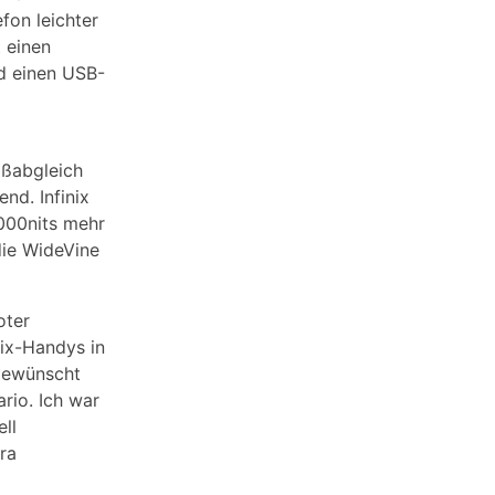
fon leichter
 einen
nd einen USB-
ißabgleich
nd. Infinix
000nits mehr
die WideVine
oter
nix-Handys in
 gewünscht
rio. Ich war
ll
ra