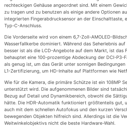
rechteckigen Gehäuse angeordnet sind. Mit einem Gewich
zu tragen und zu benutzen als einige andere Optionen au
integrierten Fingerabdrucksensor an der Einschalttaste,
Typ-C-Anschluss.
Die Vorderseite wird von einem 6,7-Zoll-AMOLED-Bildsch
Wasserfallkerbe dominiert. Während das Seherlebnis auf
besser ist als die LCD-Angebote auf dem Markt, ist das F
behauptet eine 100-prozentige Abdeckung der DCI-P3-Far
als genug ist, um das Gerät unter sonnigen Bedingunge
L1-Zertifizierung, um HD-Inhalte auf Plattformen wie Ne
Wie für die Kamera, die primäre Schütze ist ein 108MP
unterstützt wird. Die aufgenommenen Bilder sind tatsächl
Bezug auf Detail und Dynamikbereich, obwohl die Sättig
hätte. Die HDR-Automatik funktioniert größtenteils gut, 
auch mit dem schnellen Autofokus und den kurzen Verschl
bewegenden Objekten hilfreich sind. Allerdings ist die V
Weitwinkelobjektivs nicht die beste Hardware-Wahl.