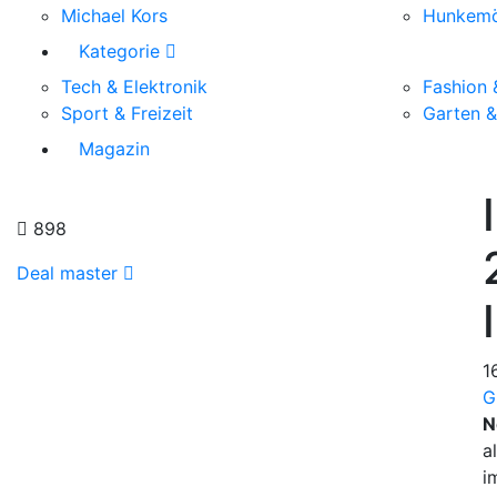
Michael Kors
Hunkemö
Kategorie
Tech & Elektronik
Fashion 
Sport & Freizeit
Garten 
Magazin
898
Deal master
1
G
N
a
i