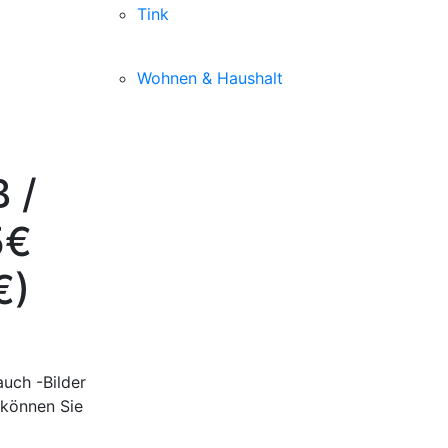
Tink
Wohnen & Haushalt
 /
5€
€)
uch -Bilder
 können Sie