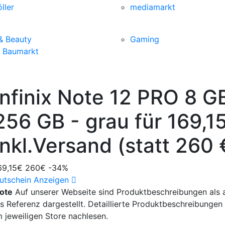
ller
mediamarkt
& Beauty
Gaming
& Baumarkt
Infinix Note 12 PRO 8 GB
256 GB - grau für 169,1
Inkl.Versand (statt 260 
69,15€
260€
-34%
utschein Anzeigen
ote
Auf unserer Webseite sind Produktbeschreibungen als a
ls Referenz dargestellt. Detaillierte Produktbeschreibungen
m jeweiligen Store nachlesen.