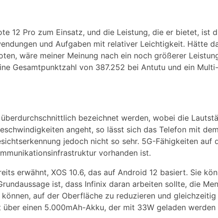
 12 Pro zum Einsatz, und die Leistung, die er bietet, ist 
endungen und Aufgaben mit relativer Leichtigkeit. Hätte d
boten, wäre meiner Meinung nach ein noch größerer Leistu
eine Gesamtpunktzahl von 387.252 bei Antutu und ein Multi
 überdurchschnittlich bezeichnet werden, wobei die Lautstä
eschwindigkeiten angeht, so lässt sich das Telefon mit de
esichtserkennung jedoch nicht so sehr. 5G-Fähigkeiten auf
ommunikationsinfrastruktur vorhanden ist.
ereits erwähnt, XOS 10.6, das auf Android 12 basiert. Sie k
rundaussage ist, dass Infinix daran arbeiten sollte, die Me
n können, auf der Oberfläche zu reduzieren und gleichzeitig
gt über einen 5.000mAh-Akku, der mit 33W geladen werden 