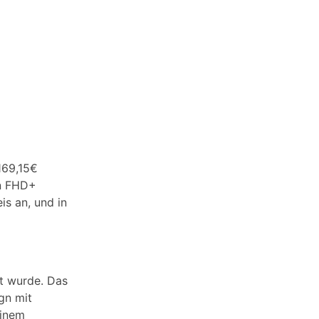
 169,15€
in FHD+
s an, und in
t wurde. Das
gn mit
einem