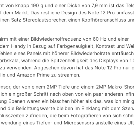
t von knapp 190 g und einer Dicke von 7,9 mm ist das Tele
f dem Markt. Das restliche Design des Note 12 Pro umfasst
 einen Satz Stereolautsprecher, einen Kopfhöreranschluss u
irm mit einer Bildwiederholfrequenz von 60 Hz und einer
 dem Handy in Bezug auf Farbgenauigkeit, Kontrast und We
ehlen eines Panels mit höherer Bildwiederholrate enttäusche
bskala, während die Spitzenhelligkeit des Displays von 1.
n zu verwenden. Abgesehen davon hat das Note 12 Pro nur 
tflix und Amazon Prime zu streamen.
 Sensor, der von einem 2MP Tiefe und einem 2MP Makro-Sho
ich ein großer Schritt nach oben von ein paar anderen Infi
ung Ebenen waren ein bisschen höher als das, was ich mir
und die Belichtungswerte bleiben im Einklang mit dem Szena
usszeiten zufrieden, die beim Fotografieren von sich schne
erwendung eines Tiefen- und Microsensors anstelle eines Ult