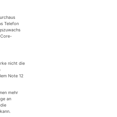
durchaus
as Telefon
ngszuwachs
-Core-
rke nicht die
m
 dem Note 12
önnen mehr
nge an
 die
kann.