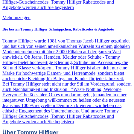
Hilfiger-Gutscheincodes, Tommy Hilfiger Rabattcodes und
Angebote werden auch Sie begeistern
Mehr anzeigen
Die besten Tommy Hilfiger Schnäppchen, Rabattcodes & Angebote
Tommy Hilfiger wurde 1981 von Thomas Jacob Hilfiger gegründet
und hat sich von seinen amerikanischen Wurzeln zu einem globalen
Modeunternehmen mit über 2.000 Filialen auf der ganzen Welt
entwickelt. Ob Jeans, Hemden, Kleider oder Schuhe - Tommy
Hilfiger bietet hochwertige Kleidung, Schuhe und Accessoires, die
Stil und Klasse verkörpern. Tommy Hilfiger ist aber nicht nur eine
Marke für hochwertige Damen- und Herrenmode, sondern bietet
auch schicke Kleidung für Babys und Kinder für jede Jahreszeit.
Bei Tommy Hilfiger steht nicht nur der Stil im Vordergrund, sondern
auch Nachhaltigkeit und Inklusion - "Waste Nothing, Welcome
Everyone" heißt es hier. Ob es nun darum geht, jemanden in einer
integrativen Umgebung willkommen zu heißen oder die neuesten
Jeans aus 100 % recyceltem Denim zu kreieren - wir lieben das
ethische Engagement des Unternehmens. Und unsere Tommy
Hilfiger-Gutscheincodes, Tommy Hilfiger Rabattcodes und
Angebote werden auch Sie begeistern
Über Tommy Hilfiger