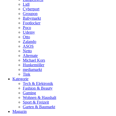
Lidl
Cyberport
Groupon
Babymarkt
Footlocker
Poco
Udemy
Otto
Zalando
ASOS
Netto
Alternate
Michael Kors
Hunkemöller
mediamarkt
Tink
Kategorie
Tech & Elektronik
Fashion & Beauty
Gaming
Wohnen & Haushalt
Sport & Freizeit
Garten & Baumarkt
Magazin