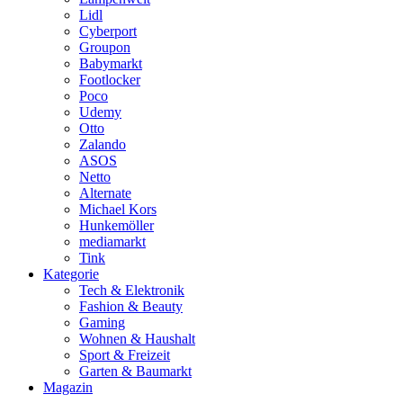
Lidl
Cyberport
Groupon
Babymarkt
Footlocker
Poco
Udemy
Otto
Zalando
ASOS
Netto
Alternate
Michael Kors
Hunkemöller
mediamarkt
Tink
Kategorie
Tech & Elektronik
Fashion & Beauty
Gaming
Wohnen & Haushalt
Sport & Freizeit
Garten & Baumarkt
Magazin