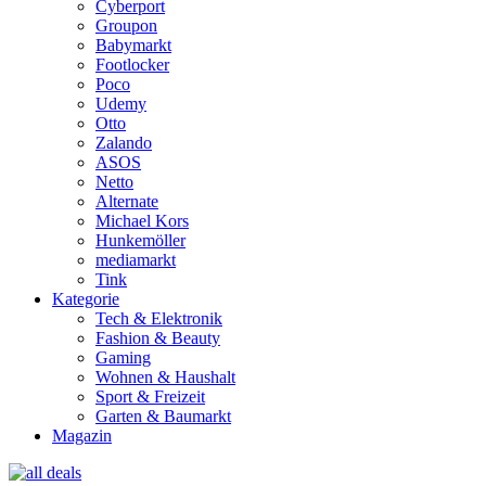
Cyberport
Groupon
Babymarkt
Footlocker
Poco
Udemy
Otto
Zalando
ASOS
Netto
Alternate
Michael Kors
Hunkemöller
mediamarkt
Tink
Kategorie
Tech & Elektronik
Fashion & Beauty
Gaming
Wohnen & Haushalt
Sport & Freizeit
Garten & Baumarkt
Magazin