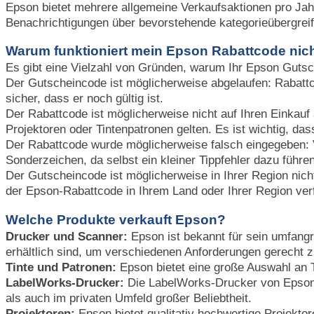
Epson bietet mehrere allgemeine Verkaufsaktionen pro Jah
Benachrichtigungen über bevorstehende kategorieübergrei
Warum funktioniert mein Epson Rabattcode nic
Es gibt eine Vielzahl von Gründen, warum Ihr Epson Gutsch
Der Gutscheincode ist möglicherweise abgelaufen: Rabattc
sicher, dass er noch gültig ist.
Der Rabattcode ist möglicherweise nicht auf Ihren Einkau
Projektoren oder Tintenpatronen gelten. Es ist wichtig, da
Der Rabattcode wurde möglicherweise falsch eingegeben: V
Sonderzeichen, da selbst ein kleiner Tippfehler dazu führe
Der Gutscheincode ist möglicherweise in Ihrer Region nich
der Epson-Rabattcode in Ihrem Land oder Ihrer Region verf
Welche Produkte verkauft Epson?
Drucker und Scanner:
Epson ist bekannt für sein umfang
erhältlich sind, um verschiedenen Anforderungen gerecht 
Tinte und Patronen:
Epson bietet eine große Auswahl an T
LabelWorks-Drucker:
Die LabelWorks-Drucker von Epson wu
als auch im privaten Umfeld großer Beliebtheit.
Projektoren:
Epson bietet qualitativ hochwertige Projektor