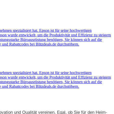
ehmen spezialisiert hat. Epson ist für seine hochwertigen
on wurde entwickelt, um die Produktivität und Effizienz zu steigern
eistungsstarke Büroausrüstung benötigen, Sie können sich auf die
und Rabattcodes bei Blitzdeals.de durchstöbern.
ehmen spezialisiert hat. Epson ist für seine hochwertigen
on wurde entwickelt, um die Produktivität und Effizienz zu steigern
eistungsstarke Büroausrüstung benötigen, Sie können sich auf die
und Rabattcodes bei Blitzdeals.de durchstöbern.
vation und Qualität vereinen. Egal, ob Sie für den Heim-