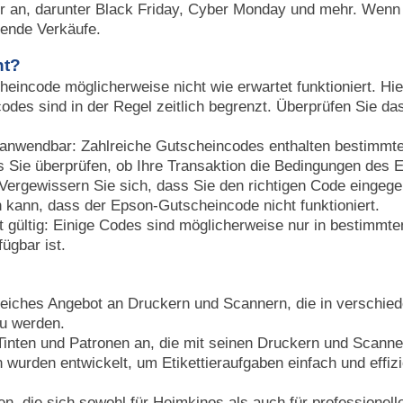
r an, darunter Black Friday, Cyber Monday und mehr. Wenn S
fende Verkäufe.
ht?
eincode möglicherweise nicht wie erwartet funktioniert. Hie
odes sind in der Regel zeitlich begrenzt. Überprüfen Sie d
f anwendbar: Zahlreiche Gutscheincodes enthalten bestimmte
ss Sie überprüfen, ob Ihre Transaktion die Bedingungen des 
ergewissern Sie sich, dass Sie den richtigen Code eingege
n kann, dass der Epson-Gutscheincode nicht funktioniert.
t gültig: Einige Codes sind möglicherweise nur in bestimmt
ügbar ist.
reiches Angebot an Druckern und Scannern, die in verschied
zu werden.
inten und Patronen an, die mit seinen Druckern und Scanne
rden entwickelt, um Etikettieraufgaben einfach und effizie
en, die sich sowohl für Heimkinos als auch für professionell