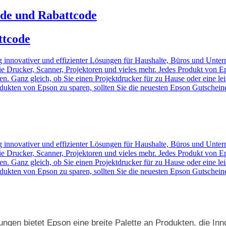
ode und Rabattcode
ttcode
g innovativer und effizienter Lösungen für Haushalte, Büros und Untern
 Drucker, Scanner, Projektoren und vieles mehr. Jedes Produkt von Eps
eten. Ganz gleich, ob Sie einen Projektdrucker für zu Hause oder eine l
kten von Epson zu sparen, sollten Sie die neuesten Epson Gutscheine 
g innovativer und effizienter Lösungen für Haushalte, Büros und Untern
 Drucker, Scanner, Projektoren und vieles mehr. Jedes Produkt von Eps
eten. Ganz gleich, ob Sie einen Projektdrucker für zu Hause oder eine l
kten von Epson zu sparen, sollten Sie die neuesten Epson Gutscheine 
ngen bietet Epson eine breite Palette an Produkten, die Inno