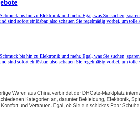
gebote
chmuck bis hin zu Elektronik und mehr. Egal, was Sie suchen, sparen 
und sind sofort einlösbar, also schauen Sie regelmäßig vorbei, um tol
chmuck bis hin zu Elektronik und mehr. Egal, was Sie suchen, sparen 
und sind sofort einlösbar, also schauen Sie regelmäßig vorbei, um tol
ertige Waren aus China verbindet der DHGate-Marktplatz intern
erschiedenen Kategorien an, darunter Bekleidung, Elektronik, 
 Komfort und Vertrauen. Egal, ob Sie ein schickes Paar Schuh