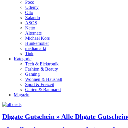
Poco
Udemy
Otto
Zalando
ASOS
Netto
Alternate
Michael Kors
Hunkemöller
mediamarkt
Tink
Kategorie
Tech & Elektronik
Fashion & Beauty
Gaming
Wohnen & Haushalt
Sport & Freizeit
Garten & Baumarkt
Magazin
Dhgate Gutschein » Alle Dhgate Gutschei