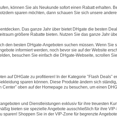
fen, können Sie als Neukunde sofort einen Rabatt erhalten. B
rotzdem sparen möchten, dann schauen Sie sich unsere andere
 entdecken. Das ganze Jahr über bietet DHgate die besten Deal
n Zeitraum größere Rabatte bieten. Nutzen Sie das ganze Jahr 
nach den besten DHgate-Angeboten suchen müssen. Wenn Sie si
gebote informiert werden, noch bevor sie auf der Website ersc
den, besuchen Sie einfach die DHgate-Webseite, scrollen Sie 
n auf DHGate zu profitieren! In der Kategorie "Flash Deals" e
ekleidung sparen können. Diese Produkte ändern sich ständig,
upon Center" oben auf der Homepage zu besuchen, um einen DHGa
geboten und Dienstleistungen exklusiv für ihre treuesten Kunde
ßig bieten sie spezielle Angebote ausschließlich für ihre VIP-M
u sparen! Shoppen Sie in der VIP-Zone für begrenzte Angebote, 