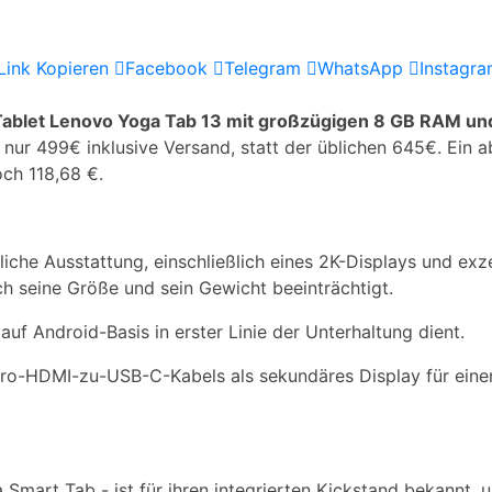
Link Kopieren
Facebook
Telegram
WhatsApp
Instagr
Tablet Lenovo Yoga Tab 13 mit großzügigen 8 GB RAM un
 nur 499€ inklusive Versand, statt der üblichen 645€. Ein a
och 118,68 €.
iche Ausstattung, einschließlich eines 2K-Displays und exz
h seine Größe und sein Gewicht beeinträchtigt.
auf Android-Basis in erster Linie der Unterhaltung dient.
cro-HDMI-zu-USB-C-Kabels als sekundäres Display für ein
 Smart Tab - ist für ihren integrierten Kickstand bekannt,