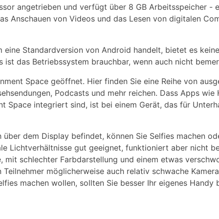
r angetrieben und verfügt über 8 GB Arbeitsspeicher - e
, das Anschauen von Videos und das Lesen von digitalen Com
um eine Standardversion von Android handelt, bietet es keine
ngs ist das Betriebssystem brauchbar, wenn auch nicht beme
inment Space geöffnet. Hier finden Sie eine Reihe von aus
rnsehsendungen, Podcasts und mehr reichen. Dass Apps wie
Space integriert sind, ist bei einem Gerät, das für Unterh
h über dem Display befindet, können Sie Selfies machen od
e Lichtverhältnisse gut geeignet, funktioniert aber nicht b
beste, mit schlechter Farbdarstellung und einem etwas versc
n Teilnehmer möglicherweise auch relativ schwache Kameras
lfies machen wollen, sollten Sie besser Ihr eigenes Handy 