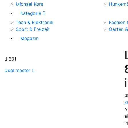
Michael Kors
Hunkemö
Kategorie
Tech & Elektronik
Fashion 
Sport & Freizeit
Garten 
Magazin
801
Deal master
4
Z
N
a
i