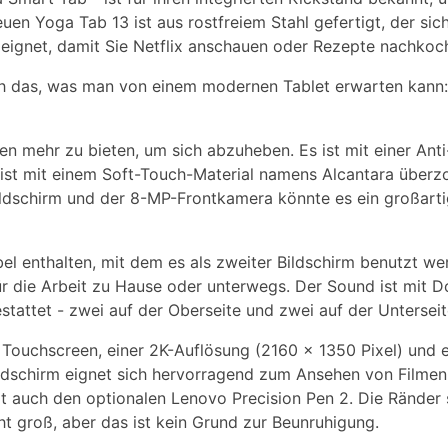
uen Yoga Tab 13 ist aus rostfreiem Stahl gefertigt, der sich
ignet, damit Sie Netflix anschauen oder Rezepte nachkoc
ch das, was man von einem modernen Tablet erwarten kann:
n mehr zu bieten, um sich abzuheben. Es ist mit einer Anti
st mit einem Soft-Touch-Material namens Alcantara überzo
ldschirm und der 8-MP-Frontkamera könnte es ein großarti
l enthalten, mit dem es als zweiter Bildschirm benutzt we
ür die Arbeit zu Hause oder unterwegs. Der Sound ist mit 
stattet - zwei auf der Oberseite und zwei auf der Unterseit
 Touchscreen, einer 2K-Auflösung (2160 x 1350 Pixel) und e
ldschirm eignet sich hervorragend zum Ansehen von Filmen
t auch den optionalen Lenovo Precision Pen 2. Die Ränder s
t groß, aber das ist kein Grund zur Beunruhigung.