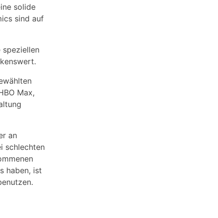
ine solide
ics sind auf
 speziellen
rkenswert.
gewählten
 HBO Max,
altung
er an
ei schlechten
hwommenen
 haben, ist
benutzen.