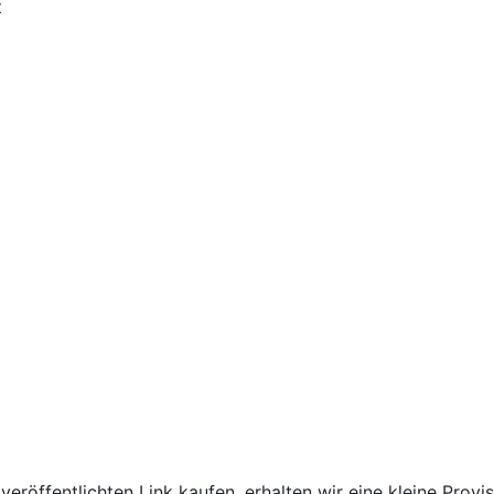
t
röffentlichten Link kaufen, erhalten wir eine kleine Provis