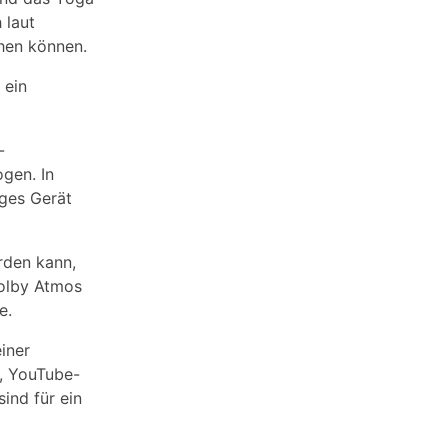
 laut
hen können.
 ein
-
gen. In
ges Gerät
rden kann,
Dolby Atmos
e.
iner
, YouTube-
ind für ein