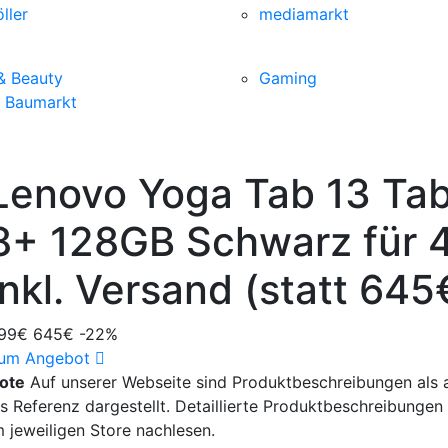
ller
mediamarkt
& Beauty
Gaming
& Baumarkt
Lenovo Yoga Tab 13 Tab
8+ 128GB Schwarz für 
inkl. Versand (statt 645
99€
645€
-22%
um Angebot
ote
Auf unserer Webseite sind Produktbeschreibungen als a
ls Referenz dargestellt. Detaillierte Produktbeschreibungen
m jeweiligen Store nachlesen.