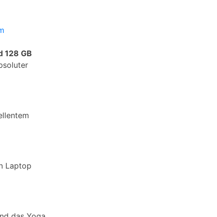
am
d 128 GB
bsoluter
ellentem
en Laptop
 und das Yoga