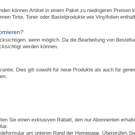
unden können Artikel in einem Paket zu niedrigeren Preisen 
nen Tinte, Toner oder Bastelprodukte wie Vinylfolien enthal
ornieren?
ksichtigen, wenn möglich. Da die Bearbeitung von Bestellung
cksichtigt werden können.
arantie. Dies gilt sowohl für neue Produkte als auch für gen
ben.
lten Sie einen exklusiven Rabatt, den nur Abonnenten erhal
lar.
meldeformular am unteren Rand der Homepage. Überprüfen Si